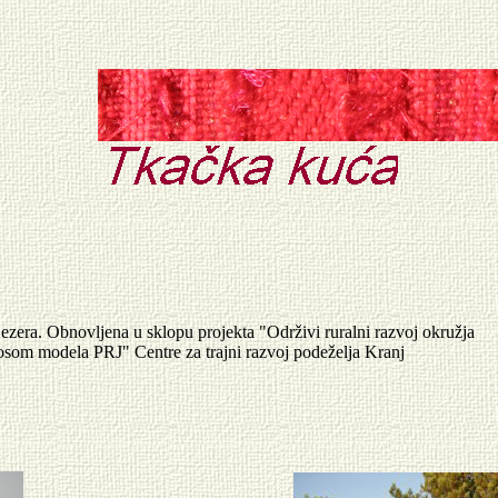
zera. Obnovljena u sklopu projekta "Održivi ruralni razvoj okružja
enosom modela PRJ" Centre za trajni razvoj podeželja Kranj