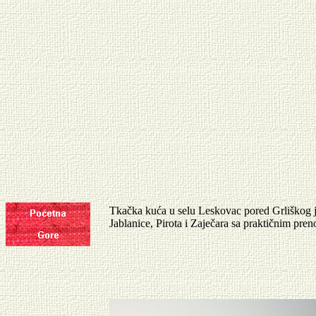
Tkačka kuća u selu Leskovac pored Grliškog je
Jablanice, Pirota i Zaječara sa praktičnim pr